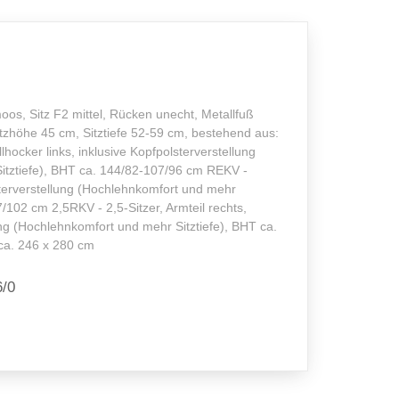
os, Sitz F2 mittel, Rücken unecht, Metallfuß
itzhöhe 45 cm, Sitztiefe 52-59 cm, bestehend aus:
lhocker links, inklusive Kopfpolsterverstellung
itztiefe), BHT ca. 144/82-107/96 cm REKV -
terverstellung (Hochlehnkomfort und mehr
7/102 cm 2,5RKV - 2,5-Sitzer, Armteil rechts,
ung (Hochlehnkomfort und mehr Sitztiefe), BHT ca.
ca. 246 x 280 cm
6/0