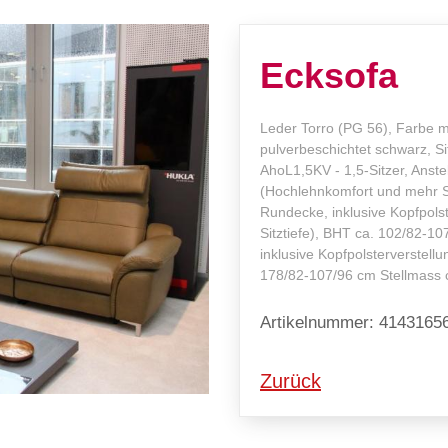
Ecksofa
Leder Torro (PG 56), Farbe mo
pulverbeschichtet schwarz, S
AhoL1,5KV - 1,5-Sitzer, Anstel
(Hochlehnkomfort und mehr S
Rundecke, inklusive Kopfpols
Sitztiefe), BHT ca. 102/82-10
inklusive Kopfpolsterverstell
178/82-107/96 cm Stellmass 
Artikelnummer: 4143165
Zurück