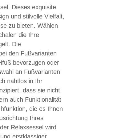
l. Dieses exquisite
 und stilvolle Vielfalt,
sse zu bieten. Wählen
chalen die Ihre
elt. Die
bei den Fußvarianten
reifuß bevorzugen oder
swahl an Fußvarianten
ch nahtlos in Ihr
ipiert, dass sie nicht
rn auch Funktionalität
hfunktion, die es Ihnen
usrichtung Ihres
der Relaxsessel wird
ung erstklassiger